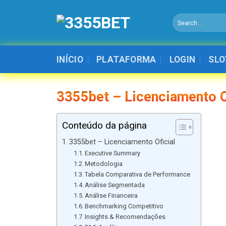
Skip
to
content
INÍCIO
PLATAFORMA
LOGIN
SLO
3355bet – Licenciamento O
Conteúdo da página
3355bet – Licenciamento Oficial
Executive Summary
Metodologia
Tabela Comparativa de Performance
Análise Segmentada
Análise Financeira
Benchmarking Competitivo
Insights & Recomendações