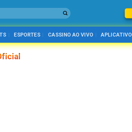
TS
ESPORTES
CASSINO AO VIVO
APLICATIVO
ficial