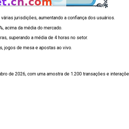
várias jurisdições, aumentando a confiança dos usuários.
%, acima da média do mercado.
ras, superando a média de 4 horas no setor.
ts, jogos de mesa e apostas ao vivo.
mbro de 2026, com uma amostra de 1.200 transações e interaçõe