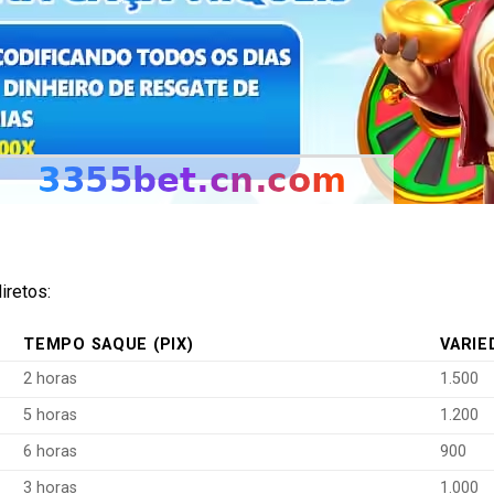
iretos:
TEMPO SAQUE (PIX)
VARIE
2 horas
1.500
5 horas
1.200
6 horas
900
3 horas
1.000