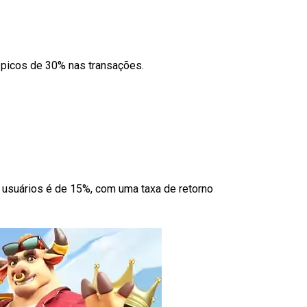
 picos de 30% nas transações.
 usuários é de 15%, com uma taxa de retorno