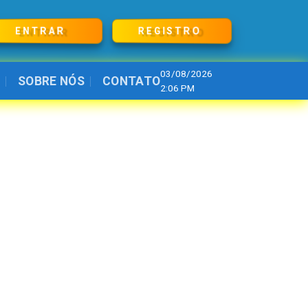
REGISTRO
ENTRAR
03/08/2026
SOBRE NÓS
CONTATO
2:06 PM