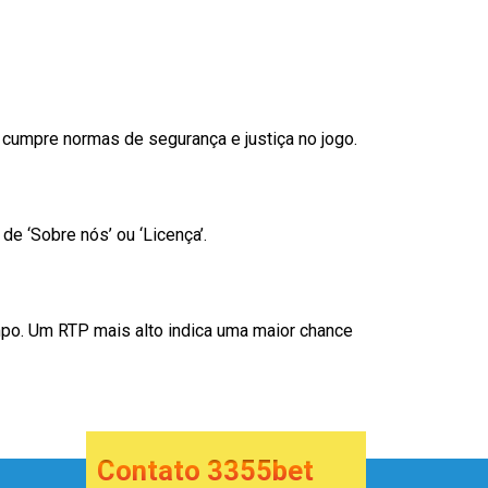
a cumpre normas de segurança e justiça no jogo.
e ‘Sobre nós’ ou ‘Licença’.
mpo. Um RTP mais alto indica uma maior chance
Contato 3355bet